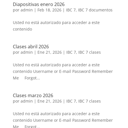
Diapositivas enero 2026
por
admin
|
Feb 18, 2026
|
IBC 7
,
IBC 7 documentos
Usted no está autorizado para acceder a este
contenido
Clases abril 2026
por
admin
|
Ene 21, 2026
|
IBC 7
,
IBC 7 clases
Usted no está autorizado para acceder a este
contenido Username or E-mail Password Remember
Me Forgot...
Clases marzo 2026
por
admin
|
Ene 21, 2026
|
IBC 7
,
IBC 7 clases
Usted no está autorizado para acceder a este
contenido Username or E-mail Password Remember
Me Forgot...