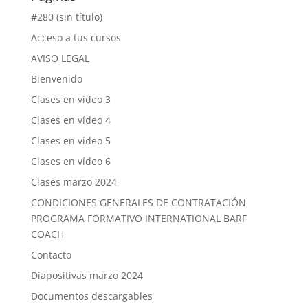
#280 (sin título)
Acceso a tus cursos
AVISO LEGAL
Bienvenido
Clases en vídeo 3
Clases en vídeo 4
Clases en vídeo 5
Clases en vídeo 6
Clases marzo 2024
CONDICIONES GENERALES DE CONTRATACIÓN
PROGRAMA FORMATIVO INTERNATIONAL BARF
COACH
Contacto
Diapositivas marzo 2024
Documentos descargables