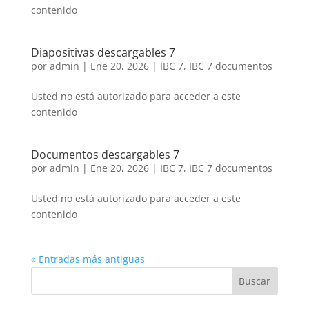
contenido
Diapositivas descargables 7
por
admin
|
Ene 20, 2026
|
IBC 7
,
IBC 7 documentos
Usted no está autorizado para acceder a este
contenido
Documentos descargables 7
por
admin
|
Ene 20, 2026
|
IBC 7
,
IBC 7 documentos
Usted no está autorizado para acceder a este
contenido
« Entradas más antiguas
Buscar