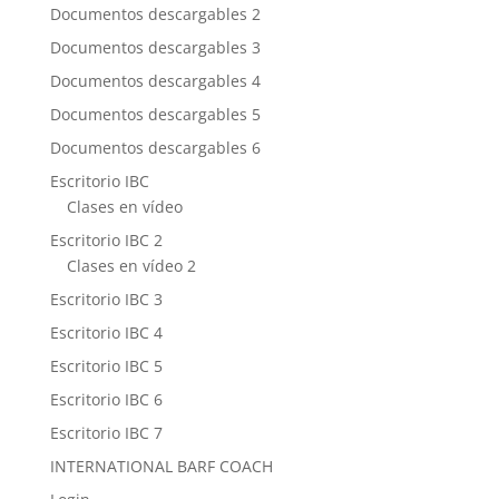
Documentos descargables 2
Documentos descargables 3
Documentos descargables 4
Documentos descargables 5
Documentos descargables 6
Escritorio IBC
Clases en vídeo
Escritorio IBC 2
Clases en vídeo 2
Escritorio IBC 3
Escritorio IBC 4
Escritorio IBC 5
Escritorio IBC 6
Escritorio IBC 7
INTERNATIONAL BARF COACH